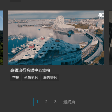
高雄流行音樂中心空拍
空拍
形象影片
廣告短片
1
2
3
最終頁