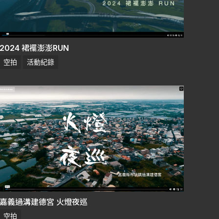
2024 裙襬澎澎RUN
空拍
活動紀錄
嘉義過溝建德宮 火燈夜巡
空拍