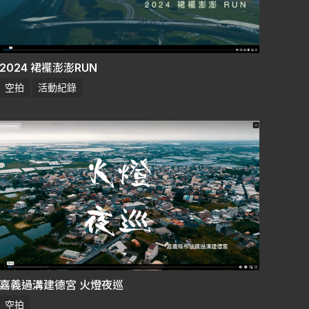
2024 裙襬澎澎RUN
空拍
活動紀錄
嘉義過溝建德宮 火燈夜巡
空拍